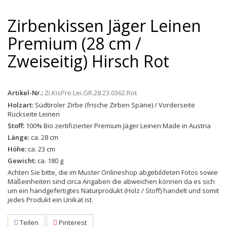
Zirbenkissen Jäger Leinen
Premium (28 cm /
Zweiseitig) Hirsch Rot
Artikel-Nr.:
Zi.KisPre.Lei.GR.28.23.0362.Rot
Holzart:
Südtiroler Zirbe (frische Zirben Späne) / Vorderseite
Rückseite Leinen
Stoff:
100% Bio zertifizierter Premium Jäger Leinen Made in Austria
Länge:
ca. 28 cm
Höhe:
ca. 23 cm
Gewicht:
ca. 180 g
Achten Sie bitte, die im Muster Onlineshop abgebildeten Fotos sowie
Maßeinheiten sind circa Angaben die abweichen können da es sich
um ein handgefertigtes Naturprodukt (Holz / Stoff) handelt und somit
jedes Produkt ein Unikat ist.
Teilen
Pinterest