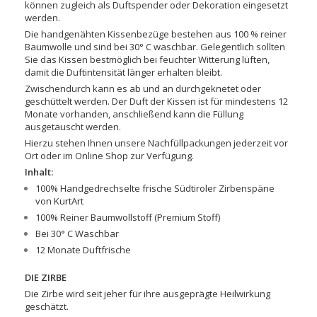
können zugleich als Duftspender oder Dekoration eingesetzt
werden.
Die handgenähten Kissenbezüge bestehen aus 100 % reiner
Baumwolle und sind bei 30° C waschbar. Gelegentlich sollten
Sie das Kissen bestmöglich bei feuchter Witterung lüften,
damit die Duftintensität länger erhalten bleibt.
Zwischendurch kann es ab und an durchgeknetet oder
geschüttelt werden. Der Duft der Kissen ist für mindestens 12
Monate vorhanden, anschließend kann die Füllung
ausgetauscht werden.
Hierzu stehen Ihnen unsere Nachfüllpackungen jederzeit vor
Ort oder im Online Shop zur Verfügung.
Inhalt:
100% Handgedrechselte frische Südtiroler Zirbenspäne
von KurtArt
100% Reiner Baumwollstoff (Premium Stoff)
Bei 30° C Waschbar
12 Monate Duftfrische
DIE ZIRBE
Die Zirbe wird seit jeher für ihre ausgeprägte Heilwirkung
geschätzt.