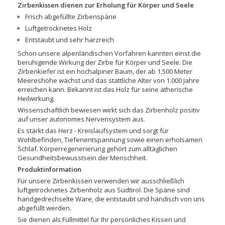
Zirbenkissen dienen zur Erholung für Körper und Seele
Frisch abgefüllte Zirbenspäne
Luftgetrocknetes Holz
Entstaubt und sehr harzreich
Schon unsere alpenländischen Vorfahren kannten einst die
beruhigende Wirkung der Zirbe für Körper und Seele. Die
Zirbenkiefer ist ein hochalpiner Baum, der ab 1.500 Meter
Meereshöhe wächst und das stattliche Alter von 1.000 Jahre
erreichen kann. Bekannt ist das Holz für seine ätherische
Heilwirkung.
Wissenschaftlich bewiesen wirkt sich das Zirbenholz positiv
auf unser autonomes Nervensystem aus.
Es stärkt das Herz - Kreislaufsystem und sorgt für
Wohlbefinden, Tiefenentspannung sowie einen erholsamen
Schlaf. Körperregenerierung gehört zum alltäglichen
Gesundheitsbewusstsein der Menschheit.
Produktinformation
Für unsere Zirbenkissen verwenden wir ausschließlich
luftgetrocknetes Zirbenholz aus Südtirol. Die Späne sind
handgedrechselte Ware, die entstaubt und händisch von uns
abgefüllt werden.
Sie dienen als Füllmittel für Ihr persönliches Kissen und