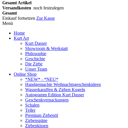
Gesamt Artikel
Versandkosten
noch festzulegen
Gesamt
Einkauf fortsetzen
Zur Kasse
Menü
Home
Kurt Art
Kurt Dasser
Showroom & Werkstatt
Philosophie
Geschichte
Die Zirbe
Unser Team
Online Shop
*NEW* - *NEU*
Handgemachte Weihnachtsgeschenkideen
Wasserkaraffen & Zirben Kugeln
Autogramm Edition Kurt Dasser
Geschenkverpackungen
Schalen
Teller
Premium Zirbenöl
Zirbenspäne
Zirbenkissen