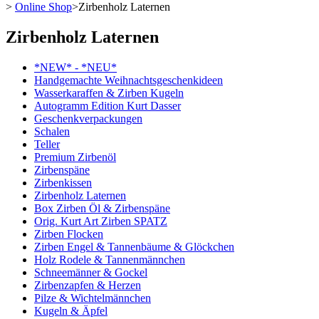
>
Online Shop
>
Zirbenholz Laternen
Zirbenholz Laternen
*NEW* - *NEU*
Handgemachte Weihnachtsgeschenkideen
Wasserkaraffen & Zirben Kugeln
Autogramm Edition Kurt Dasser
Geschenkverpackungen
Schalen
Teller
Premium Zirbenöl
Zirbenspäne
Zirbenkissen
Zirbenholz Laternen
Box Zirben Öl & Zirbenspäne
Orig. Kurt Art Zirben SPATZ
Zirben Flocken
Zirben Engel & Tannenbäume & Glöckchen
Holz Rodele & Tannenmännchen
Schneemänner & Gockel
Zirbenzapfen & Herzen
Pilze & Wichtelmännchen
Kugeln & Äpfel