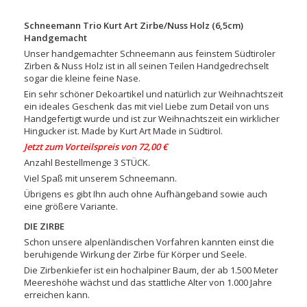
Schneemann Trio Kurt Art Zirbe/Nuss Holz (6,5cm)
Handgemacht
Unser handgemachter Schneemann aus feinstem
Südtiroler
Zirben & Nuss Holz ist in all seinen Teilen Handgedrechselt
sogar die kleine feine Nase.
Ein sehr schöner Dekoartikel und natürlich zur Weihnachtszeit
ein ideales Geschenk das mit viel Liebe zum Detail von uns
Handgefertigt wurde und ist zur Weihnachtszeit ein wirklicher
Hingucker ist. Made by Kurt Art Made in Südtirol.
Jetzt zum Vorteilspreis von 72,00 €
Anzahl Bestellmenge 3 STÜCK.
Viel Spaß mit unserem Schneemann.
Übrigens es gibt Ihn auch ohne Aufhängeband sowie auch
eine größere Variante.
DIE ZIRBE
Schon unsere alpenländischen Vorfahren kannten einst die
beruhigende Wirkung der Zirbe für Körper und Seele.
Die Zirbenkiefer ist ein hochalpiner Baum, der ab 1.500 Meter
Meereshöhe wächst und das stattliche Alter von 1.000 Jahre
erreichen kann.