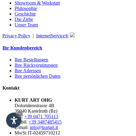
Showroom & Werkstatt
Philosophie
Geschichte
Die Zirbe
Unser Team
Privacy Policy
|
InternetService®
Ihr Kundenbereich
Ihre Bestellungen
Ihre Rückvergütungen
Ihre Adressen
Ihre persönlichen Daten
Kontakt
KURT ART OHG
Dolomitenstrasse 4B
39040 Kastelruth (Bz)
×
Tel.:
+39 0471 705113
Mobil:
+39 3487485415
E-mail:
info@kurtart.it
MwSt IT-02459710212