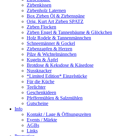
Zirbenkissen
Zirbenholz Laternen
Box Zirben Öl & Zirbenspäne
Orig. Kurt Art Zirben SPATZ
Zirben Flocken
Zirben Engel & Tannenbäume & Glöckchen
Holz Rodele & Tannenmännchen
Schneemänner & Gockel
Zirbenzapfen & Herzen
Pilze & Wichtelmännchen
Kugeln & Äpfel
Brotdose & Keksdose & Käsedose
Nussknacker
*Limited Edition* Einzelstücke
Für die Küche
Teelichter
Geschenkideen
Pfeffermühlen & Salzmühlen
Gutscheine
Info
Kontakt / Lage & Öffnungszeiten
Events / Märkte
AGBs
Links