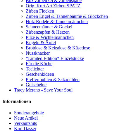
Box Zirben Öl & Zirbenspäne
Orig. Kurt Art Zirben SPATZ
Zirben Flocken
Zirben Engel & Tannenbäume & Glöckchen
Holz Rodele & Tannenmännchen
Schneemänner & Gockel
Zirbenzapfen & Herzen
Pilze & Wichtelmännchen
Kugeln & Äpfel
Brotdose & Keksdose & Käsedose
Nussknacker
*Limited Edition* Einzelstücke
Für die Küche
Teelichter
Geschenkideen
Pfeffermühlen & Salzmühlen
Gutscheine
Tracy Merano - Save Your Soul
Informationen
Sonderangebote
Neue Artikel
Verkaufshits
Kurt Dasser