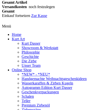
Gesamt Artikel
Versandkosten
noch festzulegen
Gesamt
Einkauf fortsetzen
Zur Kasse
Menü
Home
Kurt Art
Kurt Dasser
Showroom & Werkstatt
Philosophie
Geschichte
Die Zirbe
Unser Team
Online Shop
*NEW* - *NEU*
Handgemachte Weihnachtsgeschenkideen
Wasserkaraffen & Zirben Kugeln
Autogramm Edition Kurt Dasser
Geschenkverpackungen
Schalen
Teller
Premium Zirbenöl
Zirbenspäne