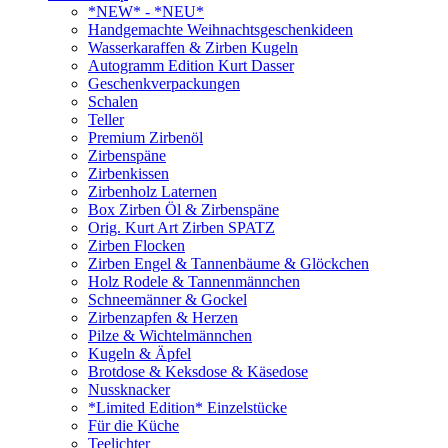
*NEW* - *NEU*
Handgemachte Weihnachtsgeschenkideen
Wasserkaraffen & Zirben Kugeln
Autogramm Edition Kurt Dasser
Geschenkverpackungen
Schalen
Teller
Premium Zirbenöl
Zirbenspäne
Zirbenkissen
Zirbenholz Laternen
Box Zirben Öl & Zirbenspäne
Orig. Kurt Art Zirben SPATZ
Zirben Flocken
Zirben Engel & Tannenbäume & Glöckchen
Holz Rodele & Tannenmännchen
Schneemänner & Gockel
Zirbenzapfen & Herzen
Pilze & Wichtelmännchen
Kugeln & Äpfel
Brotdose & Keksdose & Käsedose
Nussknacker
*Limited Edition* Einzelstücke
Für die Küche
Teelichter