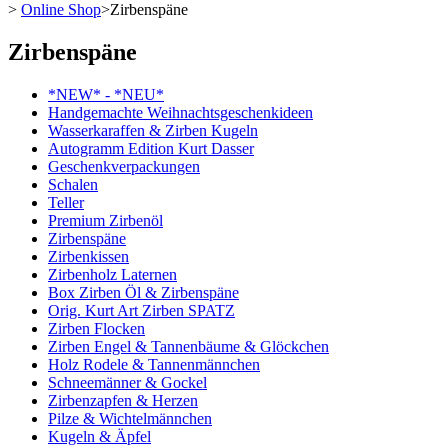
>
Online Shop
>
Zirbenspäne
Zirbenspäne
*NEW* - *NEU*
Handgemachte Weihnachtsgeschenkideen
Wasserkaraffen & Zirben Kugeln
Autogramm Edition Kurt Dasser
Geschenkverpackungen
Schalen
Teller
Premium Zirbenöl
Zirbenspäne
Zirbenkissen
Zirbenholz Laternen
Box Zirben Öl & Zirbenspäne
Orig. Kurt Art Zirben SPATZ
Zirben Flocken
Zirben Engel & Tannenbäume & Glöckchen
Holz Rodele & Tannenmännchen
Schneemänner & Gockel
Zirbenzapfen & Herzen
Pilze & Wichtelmännchen
Kugeln & Äpfel