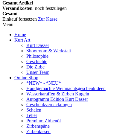
Gesamt Artikel
Versandkosten
noch festzulegen
Gesamt
Einkauf fortsetzen
Zur Kasse
Menü
Home
Kurt Art
Kurt Dasser
Showroom & Werkstatt
Philosophie
Geschichte
Die Zirbe
Unser Team
Online Shop
*NEW* - *NEU*
Handgemachte Weihnachtsgeschenkideen
Wasserkaraffen & Zirben Kugeln
Autogramm Edition Kurt Dasser
Geschenkverpackungen
Schalen
Teller
Premium Zirbenöl
Zirbenspäne
Zirbenkissen