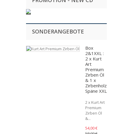
PROMOTION - NEW CD
Kugeln & Äpfel
(33)
Brotdose & Keksdose & Käsedose
(2)
SONDERANGEBOTE
Nussknacker
(3)
Box
*Limited Edition* Einzelstücke
(4)
2&1XXL :
2 x Kurt
Für die Küche
(34)
Art
Premium
Zirben Öl
Geschenkideen
(145)
& 1 x
Zirbenholz
Gutscheine
(6)
Späne XXL
2 x Kurt Art
Holz Rodele & Tannenmännchen
(3)
Premium
Zirben Öl
&...
54,00 €
58,00 €