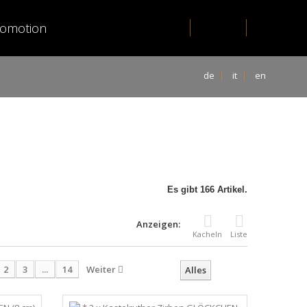
romotion
de
it
en
Es gibt 166 Artikel.
Anzeigen:
Kacheln
Liste
2
3
...
14
Weiter
Alles