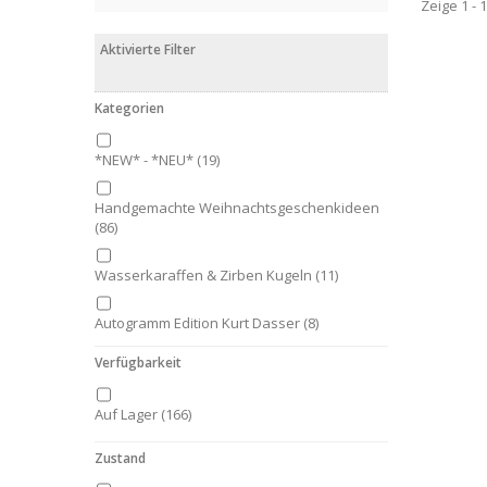
Zeige 1 - 
Aktivierte Filter
Kategorien
*NEW* - *NEU*
(19)
Handgemachte Weihnachtsgeschenkideen
(86)
Wasserkaraffen & Zirben Kugeln
(11)
Autogramm Edition Kurt Dasser
(8)
Verfügbarkeit
Geschenkverpackungen
(27)
Auf Lager
(166)
Schalen
(33)
Zustand
Teller
(7)