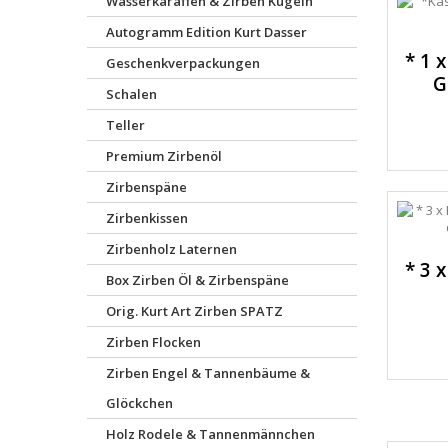
Wasserkaraffen & Zirben Kugeln
Autogramm Edition Kurt Dasser
* 1 
Geschenkverpackungen
G
Schalen
Teller
Premium Zirbenöl
Zirbenspäne
Zirbenkissen
Zirbenholz Laternen
* 3 
Box Zirben Öl & Zirbenspäne
Orig. Kurt Art Zirben SPATZ
Zirben Flocken
Zirben Engel & Tannenbäume &
Glöckchen
Holz Rodele & Tannenmännchen