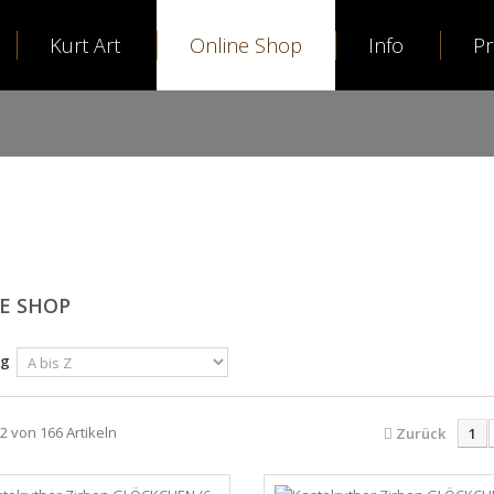
Kurt Art
Online Shop
Info
P
E SHOP
ng
12 von 166 Artikeln
Zurück
1