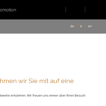
romotion
de
it
en
ehmen wir Sie mit auf eine
twerke entstehen. Wir freuen uns immer über Ihren Besuch