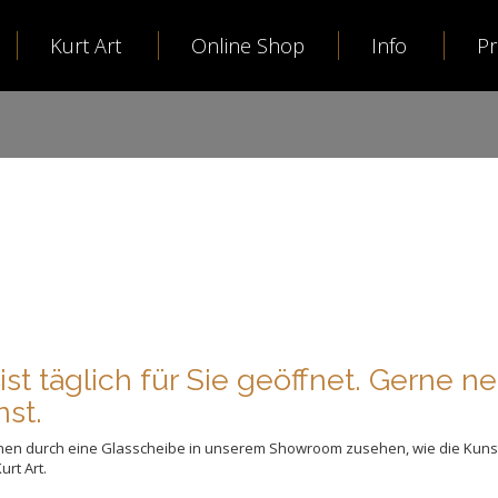
Kurt Art
Online Shop
Info
P
ist täglich für Sie geöffnet. Gerne n
nst.
nnen durch eine Glasscheibe in unserem Showroom zusehen, wie die Kuns
rt Art.