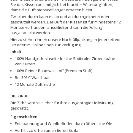
Sie das Kissen bestmöglich bei feuchter Witterung lüften,
damit die Duftintensität länger erhalten bleibt.
Zwischendurch kann es ab und an durchgeknetet oder
geschüttelt werden. Der Duft der Kissen ist für mindestens 12
Monate vorhanden, anschließend kann die Füllung
ausgetauscht werden.
Hierzu stehen Ihnen unsere Nachfüllpackungen jederzeit vor
Ort oder im Online Shop zur Verfügung.
Inhalt:
100% Handgedrechselte frische Südtiroler Zirbenspäne
von KurtArt
100% Reiner Baumwollstoff (Premium Stoff)
Bei 30° C Waschbar
12 Monate Duftfrische
DIE ZIRBE
Die Zirbe wird seit jeher für ihre ausgeprägte Heilwirkung
geschätzt.
Eigenschaften:
Entspannung und Wohlbefinden durch ätherische Öle
Verhilft zu erholsamen tiefen Schlaf