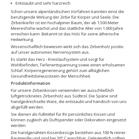
Entstaubt und sehr harzreich
Schon unsere alpenländischen Vorfahren kannten einst die
beruhigende Wirkung der Zirbe für Körper und Seele. Die
Zirbenkiefer ist ein hochalpiner Baum, der ab 1.500 Meter
Meereshöhe wächst und das stattliche Alter von 1.000 Jahre
erreichen kann. Bekannt ist das Holz für seine ätherische
Heilwirkung.
Wissenschaftlich bewiesen wirkt sich das Zirbenholz positiv
auf unser autonomes Nervensystem aus.
Es stärkt das Herz - Kreislaufsystem und sorgt für
Wohlbefinden, Tiefenentspannung sowie einen erholsamen
Schlaf. Körperregenerierung gehört zum alltäglichen
Gesundheitsbewusstsein der Menschheit.
Produktinformation
Für unsere Zirbenkissen verwenden wir ausschließlich
luftgetrocknetes Zirbenholz aus Südtirol. Die Späne sind
handgedrechselte Ware, die entstaubt und händisch von uns
abgefüllt werden.
Sie dienen als Füllmittel für Ihr persönliches Kissen und
können zugleich als Duftspender oder Dekoration eingesetzt
werden.
Die handgenähten Kissenbezüge bestehen aus 100 % reiner
Baumwolle und sind bei 30° C waschbar. Gelegentlich sollten