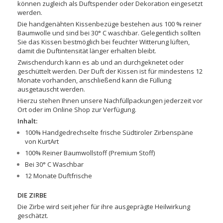
können zugleich als Duftspender oder Dekoration eingesetzt
werden.
Die handgenähten Kissenbezüge bestehen aus 100 % reiner
Baumwolle und sind bei 30° C waschbar. Gelegentlich sollten
Sie das Kissen bestmöglich bei feuchter Witterung lüften,
damit die Duftintensität länger erhalten bleibt.
Zwischendurch kann es ab und an durchgeknetet oder
geschüttelt werden. Der Duft der Kissen ist für mindestens 12
Monate vorhanden, anschließend kann die Füllung
ausgetauscht werden.
Hierzu stehen Ihnen unsere Nachfüllpackungen jederzeit vor
Ort oder im Online Shop zur Verfügung.
Inhalt:
100% Handgedrechselte frische Südtiroler Zirbenspäne
von KurtArt
100% Reiner Baumwollstoff (Premium Stoff)
Bei 30° C Waschbar
12 Monate Duftfrische
DIE ZIRBE
Die Zirbe wird seit jeher für ihre ausgeprägte Heilwirkung
geschätzt.