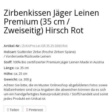
Zirbenkissen Jäger Leinen
Premium (35 cm /
Zweiseitig) Hirsch Rot
Artikel-Nr.:
Zi.KisPre.Lei.GR.35.25.0363.Rot
Holzart:
Südtiroler Zirbe (frische Zirben Späne)
/ Vorderseite/Rückseite Leinen
Stoff:
100% Bio zertifizierter Premium Jäger Leinen Made in Austria
Länge:
ca. 35 cm
Höhe:
ca. 25 cm
Gewicht:
ca. 300 g
Achten Sie bitte, die im Muster Onlineshop abgebildeten Fotos sowie
Maßeinheiten sind circa Angaben die abweichen können da es sich
um ein handgefertigtes Naturprodukt (Holz / Stoff) handelt und somit
jedes Produkt ein Unikat ist.
Teilen
Pinterest