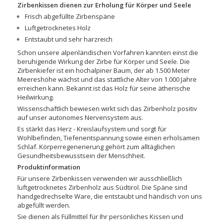
Zirbenkissen dienen zur Erholung für Körper und Seele
Frisch abgefüllte Zirbenspäne
Luftgetrocknetes Holz
Entstaubt und sehr harzreich
Schon unsere alpenländischen Vorfahren kannten einst die
beruhigende Wirkung der Zirbe für Körper und Seele. Die
Zirbenkiefer ist ein hochalpiner Baum, der ab 1.500 Meter
Meereshöhe wächst und das stattliche Alter von 1.000 Jahre
erreichen kann. Bekannt ist das Holz für seine ätherische
Heilwirkung.
Wissenschaftlich bewiesen wirkt sich das Zirbenholz positiv
auf unser autonomes Nervensystem aus.
Es stärkt das Herz - Kreislaufsystem und sorgt für
Wohlbefinden, Tiefenentspannung sowie einen erholsamen
Schlaf. Körperregenerierung gehört zum alltäglichen
Gesundheitsbewusstsein der Menschheit.
Produktinformation
Für unsere Zirbenkissen verwenden wir ausschließlich
luftgetrocknetes Zirbenholz aus Südtirol. Die Späne sind
handgedrechselte Ware, die entstaubt und händisch von uns
abgefüllt werden.
Sie dienen als Füllmittel für Ihr persönliches Kissen und