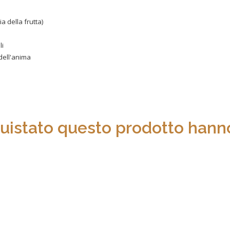
a della frutta)
li
dell'anima
quistato questo prodotto hanno