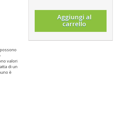
Aggiungi al
carrello
e possono
o
ono valori
atta di un
nuno è