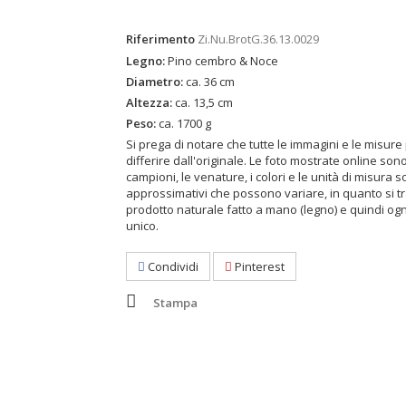
Riferimento
Zi.Nu.BrotG.36.13.0029
Legno:
Pino cembro & Noce
Diametro:
ca. 36 cm
Altezza:
ca. 13,5 cm
Peso:
ca. 1700 g
Si prega di notare che tutte le immagini e le misur
differire dall'originale. Le foto mostrate online son
campioni, le venature, i colori e le unità di misura s
approssimativi che possono variare, in quanto si tr
prodotto naturale fatto a mano (legno) e quindi og
unico.
Condividi
Pinterest
Stampa