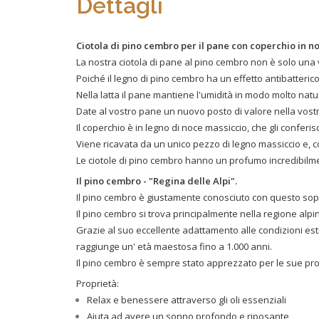
Dettagli
Ciotola di pino cembro per il
pane con coperchio in n
La nostra ciotola di pane al pino cembro non è solo una 
Poiché il legno di pino cembro ha un effetto antibatteri
Nella latta il pane mantiene l'umidità in modo molto nat
Date al vostro pane un nuovo posto di valore nella vostr
Il coperchio è in legno di noce massiccio, che gli confer
Viene ricavata da un unico pezzo di legno massiccio e, co
Le ciotole di pino cembro hanno un profumo incredibilm
Il pino cembro - "Regina delle Alpi".
Il pino cembro è giustamente conosciuto con questo sopr
Il pino cembro si trova principalmente nella regione alpin
Grazie al suo eccellente adattamento alle condizioni es
raggiunge un' età maestosa fino a 1.000 anni.
Il pino cembro è sempre stato apprezzato per le sue pro
Proprietà:
Relax e benessere attraverso gli oli essenziali
Aiuta ad avere un sonno profondo e riposante