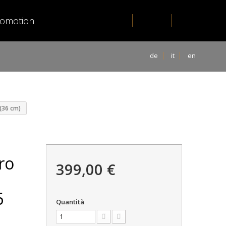
romotion
de
it
en
 (36 cm)
ro
399,00 €
6
Quantità