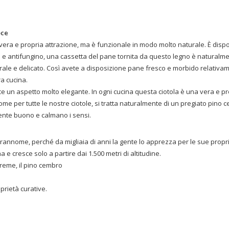
oce
vera e propria attrazione, ma è funzionale in modo molto naturale. È dispo
co e antifungino, una cassetta del pane tornita da questo legno è naturalm
urale e delicato. Così avete a disposizione pane fresco e morbido relativa
a cucina.
isce un aspetto molto elegante. In ogni cucina questa ciotola è una vera e 
me per tutte le nostre ciotole, si tratta naturalmente di un pregiato pino c
ente buono e calmano i sensi.
annome, perché da migliaia di anni la gente lo apprezza per le sue propri
a e cresce solo a partire dai 1.500 metri di altitudine.
treme, il pino cembro
prietà curative.