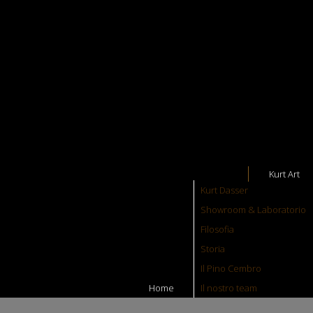
Kurt Art
Kurt Dasser
Showroom & Laboratorio
Filosofia
Storia
Il Pino Cembro
Home
Il nostro team
Successivo