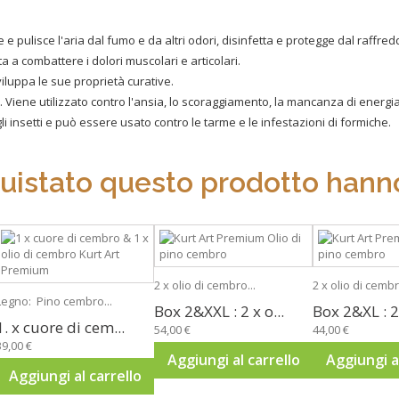
 e pulisce l'aria dal fumo e da altri odori, disinfetta e protegge dal raffred
 a combattere i dolori muscolari e articolari.
viluppa le sue proprietà curative.
. Viene utilizzato contro l'ansia, lo scoraggiamento, la mancanza di energi
i insetti e può essere usato contro le tarme e le infestazioni di formiche.
quistato questo prodotto hanno
2 x olio di cembro...
2 x olio di cembr
Legno: Pino cembro...
Box 2&XXL : 2 x o...
Box 2&XL : 2 
1. x cuore di cem...
54,00 €
44,00 €
39,00 €
Aggiungi al carrello
Aggiungi al
Aggiungi al carrello