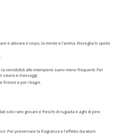
e e attivare il corpo, la mente e l'anima. Risveglia lo spirito
.
e la sensibilità alle intemperie siano meno frequenti. Per
 in sauna e massaggi.
e frizioni e per i bagni.
ti solo rami giovani e freschi di rugiada e aghi di pino
co. Per preservare la fragranza e l'effetto duraturo