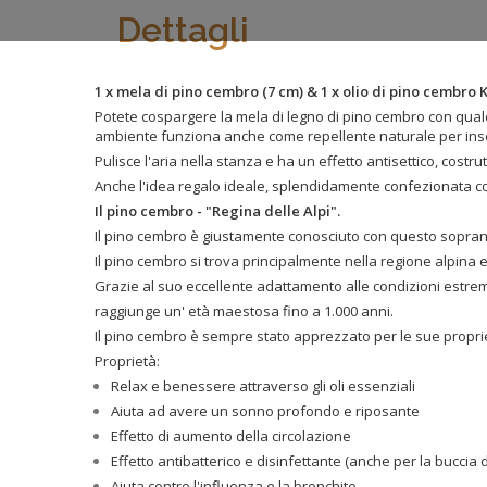
Dettagli
1 x mela di pino cembro (7 cm) & 1 x olio di pino cembro
Potete cospargere la mela di legno di pino cembro con qual
ambiente funziona anche come repellente naturale per inse
Pulisce l'aria nella stanza e ha un effetto antisettico, costru
Anche l'idea regalo ideale, splendidamente confezionata con
Il pino cembro - "Regina delle Alpi".
Il pino cembro è giustamente conosciuto con questo soprann
Il pino cembro si trova principalmente nella regione alpina e 
Grazie al suo eccellente adattamento alle condizioni estrem
raggiunge un' età maestosa fino a 1.000 anni.
Il pino cembro è sempre stato apprezzato per le sue proprie
Proprietà:
Relax e benessere attraverso gli oli essenziali
Aiuta ad avere un sonno profondo e riposante
Effetto di aumento della circolazione
Effetto antibatterico e disinfettante (anche per la buccia d
Aiuta contro l'influenza e la bronchite