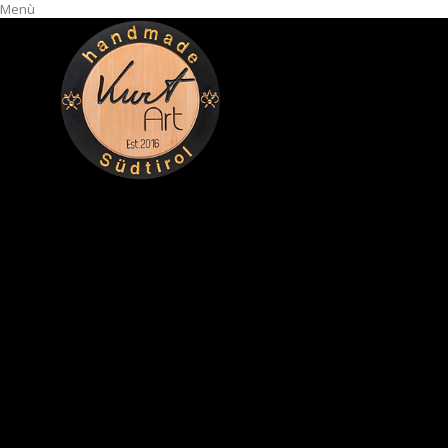
Menù
Online Shop
Confezioni regalo
1 x Mela (7
Visualizza ingrandito
Precedente