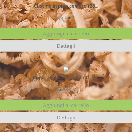
Cuscino in pino cembro (28...
59,90 €
Aggiungi al carrello
Dettagli
Pupazzo di neve Kurt Art in...
27,00 €
Aggiungi al carrello
Dettagli