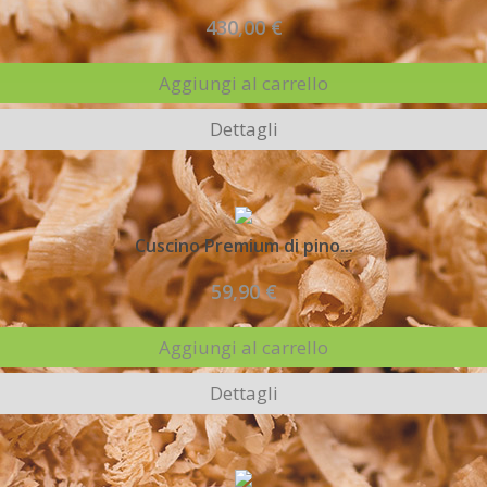
430,00 €
Aggiungi al carrello
Dettagli
Cuscino Premium di pino...
59,90 €
Aggiungi al carrello
Dettagli