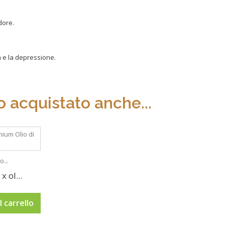
dore.
a e la depressione.
 acquistato anche...
o...
x ol...
 carrello