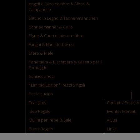
Angeli di pino cembro & Alberi &
Condizione:
Nuovo prodotto
Campanello
Legno:
Pino cembro dell'Alto Adige & olio
Slittino in Legno & Tannenmännchen
Dim.
: ca. 7 cm & 10 ml
Schneemänner & Gallo
Si prega di notare che tutte le immagini e le misure 
differire dall'originale. Le foto mostrate online sono c
Pigne & Cuori di pino cembro
venature, i colori e le unità di misura sono valori app
Funghi & Nani del bosco
che possono variare, in quanto si tratta di un prodotto
fatto a mano (legno) e quindi ognuno è unico.
Sfere & Mele
Maggiori dettagli
Panettiera & Biscottiera & Casetto per il
Formaggio
Condividi
Pinterest
Schiaccianoci
Stampa
*Limited Edition* Pezzi Singoli
Per la cucina
Tea lights
Contatti / Posizio
Idee Regalo
Events / Mercati
Mulini per Pepe & Sale
AGBs
Buoni Regalo
Links