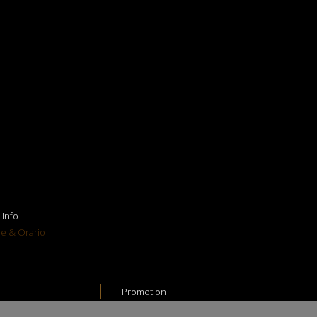
possono
ampioni, le
rossimativi
 naturale
Info
ne & Orario
Promotion