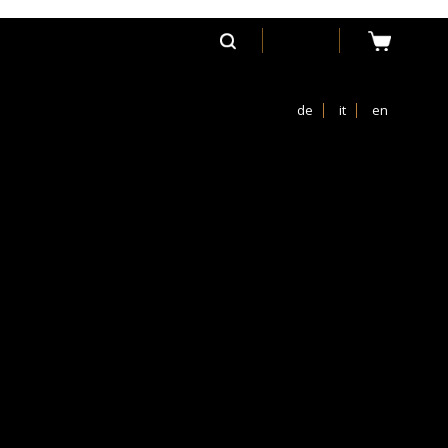
de
it
en
59,00 €
gno
Quantità
di
Aggiungi al carrello