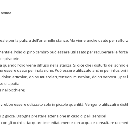
l'anima
eale per la pulizia dell'aria nelle stanze. Ma viene anche usato per rafforzar
mentale, l'olio di pino cembro può essere utilizzato per recuperare le forze
respiratorie.
a quando l'olio viene diffuso nella stanza. Si dice che i disturbi del sonno 
) può essere usato per inalazione. Può essere utilizzato anche per infusioni
dolori articolari, dolori muscolari, tensioni muscolari, dolori nervosi...) per l
so di apatia
e nel bicchiere)
bbe essere utilizzato solo in piccole quantità. Vengono utilizzati e distilla
m.
 o 2 gocce. Bisogna prestare attenzione in caso di pelli sensibili.
o con gli occhi, sciacquare immediatamente con acqua e consultare un medi