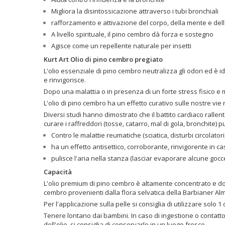
Migliora la disintossicazione attraverso i tubi bronchiali
rafforzamento e attivazione del corpo, della mente e del
A livello spirituale, il pino cembro dà forza e sostegno
Agisce come un repellente naturale per insetti
Kurt Art Olio di pino cembro pregiato
L'olio essenziale di pino cembro neutralizza gli odori ed è id
e rinvigorisce.
Dopo una malattia o in presenza di un forte stress fisico e 
L'olio di pino cembro ha un effetto curativo sulle nostre vie 
Diversi studi hanno dimostrato che il battito cardiaco rallent
curare i raffreddori (tosse, catarro, mal di gola, bronchite
Contro le malattie reumatiche (sciatica, disturbi circolatori, 
ha un effetto antisettico, corroborante, rinvigorente in ca
pulisce l'aria nella stanza (lasciar evaporare alcune gocc
Capacità
L'olio premium di pino cembro è altamente concentrato e dovre
cembro provenienti dalla flora selvatica della Barbianer Al
Per l'applicazione sulla pelle si consiglia di utilizzare solo 1
Tenere lontano dai bambini. In caso di ingestione o contatt
dell'olio, si consiglia di conservarlo in un luogo fresco.