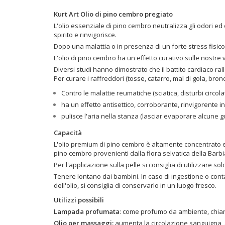
Kurt Art Olio di pino cembro pregiato
L'olio essenziale di pino cembro neutralizza gli odori ed 
spirito e rinvigorisce.
Dopo una malattia o in presenza di un forte stress fisico
L'olio di pino cembro ha un effetto curativo sulle nostre 
Diversi studi hanno dimostrato che il battito cardiaco ral
Per curare i raffreddori (tosse, catarro, mal di gola, br
Contro le malattie reumatiche (sciatica, disturbi circolato
ha un effetto antisettico, corroborante, rinvigorente i
pulisce l'aria nella stanza (lasciar evaporare alcune g
Capacità
L'olio premium di pino cembro è altamente concentrato e do
pino cembro provenienti dalla flora selvatica della Barb
Per l'applicazione sulla pelle si consiglia di utilizzare so
Tenere lontano dai bambini. In caso di ingestione o con
dell'olio, si consiglia di conservarlo in un luogo fresco.
Utilizzi possibili
Lampada profumata
:
come profumo da ambiente,
chiar
Olio per massaggi:
aumenta la circolazione sanguigna, ai