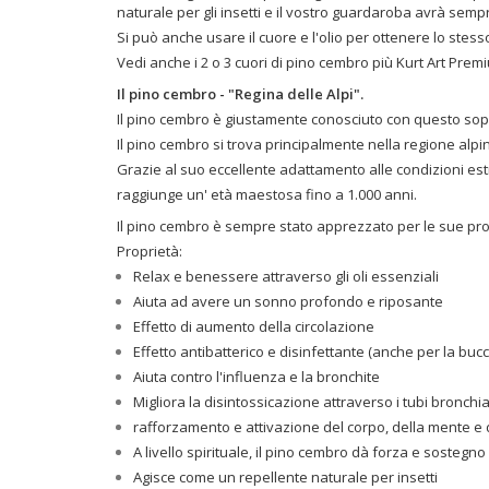
naturale per gli insetti e il vostro guardaroba avrà sem
Si può anche usare il cuore e l'olio per ottenere lo stess
Vedi anche i 2 o 3 cuori di pino cembro più Kurt Art Pre
Il pino cembro - "Regina delle Alpi".
Il pino cembro è giustamente conosciuto con questo sopr
Il pino cembro si trova principalmente nella regione alpin
Grazie al suo eccellente adattamento alle condizioni es
raggiunge un' età maestosa fino a 1.000 anni.
Il pino cembro è sempre stato apprezzato per le sue pro
Proprietà:
Relax e benessere attraverso gli oli essenziali
Aiuta ad avere un sonno profondo e riposante
Effetto di aumento della circolazione
Effetto antibatterico e disinfettante (anche per la bucci
Aiuta contro l'influenza e la bronchite
Migliora la disintossicazione attraverso i tubi bronchia
rafforzamento e attivazione del corpo, della mente e 
A livello spirituale, il pino cembro dà forza e sostegno
Agisce come un repellente naturale per insetti