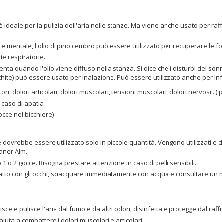
è ideale per la pulizia dell'aria nelle stanze. Ma viene anche usato per raffo
 e mentale, l'olio di pino cembro può essere utilizzato per recuperare le fo
vie respiratorie.
lenta quando l'olio viene diffuso nella stanza. Si dice che i disturbi del so
onchite) può essere usato per inalazione. Può essere utilizzato anche per i
ri, dolori articolari, dolori muscolari, tensioni muscolari, dolori nervosi...) p
n caso di apatia
occe nel bicchiere)
vrebbe essere utilizzato solo in piccole quantità. Vengono utilizzati e dist
ianer Alm.
lo 1 o 2 gocce. Bisogna prestare attenzione in caso di pelli sensibili.
tatto con gli occhi, sciacquare immediatamente con acqua e consultare un m
isce e pulisce l'aria dal fumo e da altri odori, disinfetta e protegge dal raf
uta a combattere i dolori muscolari e articolari.