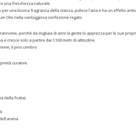
pre una freschezza naturale.
o per una buona fragranza della stanza, pulisce l'aria e ha un effetto antise
mium Olio nella vantaggiosa confezione regalo.
annome, perché da migliaia di anni la gente lo apprezza per le sue propri
a e cresce solo a partire dai 1.500 metri di altitudine.
treme, il pino cembro
prietà curative.
a della frutta)
li
dell'anima