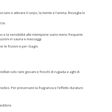
rzare e attivare il corpo, la mente e l'anima. Risveglia lo
rze.
nno e la sensibilità alle intemperie siano meno frequenti.
nfusioni in sauna e massaggi.
er le frizioni e per i bagni.
illati solo rami giovani e freschi di rugiada e aghi di
edico. Per preservare la fragranza e l'effetto duraturo
freddore.