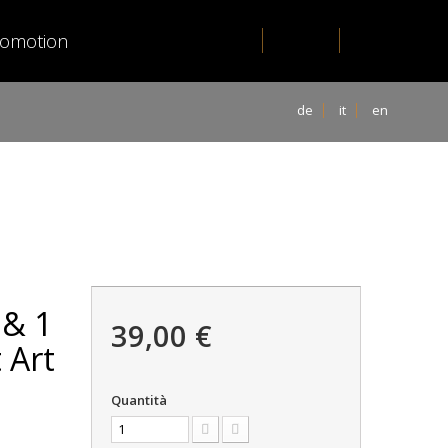
romotion
de
it
en
 & 1
39,00 €
 Art
Quantità