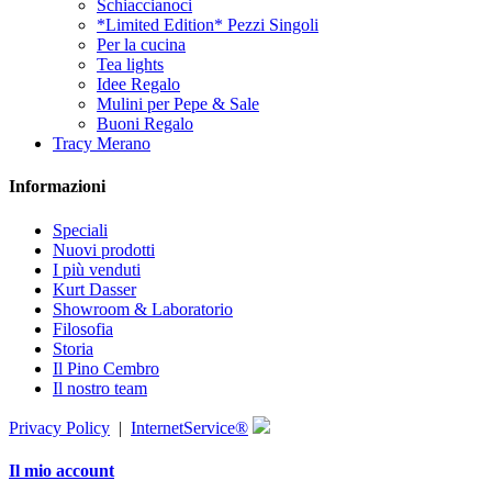
Schiaccianoci
*Limited Edition* Pezzi Singoli
Per la cucina
Tea lights
Idee Regalo
Mulini per Pepe & Sale
Buoni Regalo
Tracy Merano
Informazioni
Speciali
Nuovi prodotti
I più venduti
Kurt Dasser
Showroom & Laboratorio
Filosofia
Storia
Il Pino Cembro
Il nostro team
Privacy Policy
|
InternetService®
Il mio account