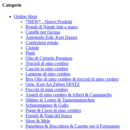
Categorie
Online Shop
*NEW* - Nuovi Prodotti
Regali di Natale fatti a mano
Caraffe per l'acqua
Autografo Edit. Kurt Dasser
Confezioni regalo
Ciotole
Piatti
Olio di Cirmolo Premium
Trucioli di pino cembro
Cuscini in pino cembro
Lanterne di pino cembro
Box Olio di pino cembro & trucioli di pino cembro
Orig. Kurt Art Zirben SPATZ
Fiocchi di pino cembro
Angeli di pino cembro & Alberi & Campanello
Slittino in Legno & Tannenmännchen
Schneemänner & Gallo
Pigne & Cuori di pino cembro
Funghi & Nani del bosco
Sfere & Mele
Panettiera & Biscottiera & Casetto per il Formaggio