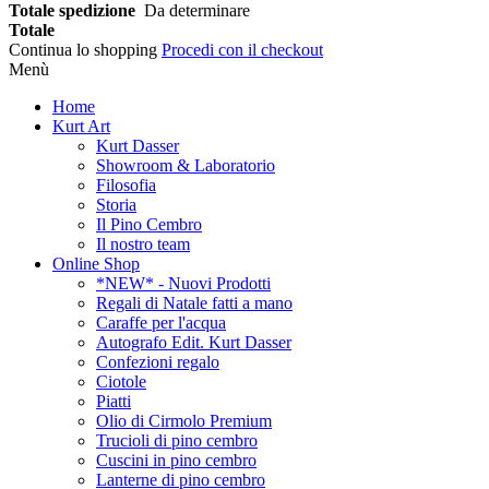
Totale spedizione
Da determinare
Totale
Continua lo shopping
Procedi con il checkout
Menù
Home
Kurt Art
Kurt Dasser
Showroom & Laboratorio
Filosofia
Storia
Il Pino Cembro
Il nostro team
Online Shop
*NEW* - Nuovi Prodotti
Regali di Natale fatti a mano
Caraffe per l'acqua
Autografo Edit. Kurt Dasser
Confezioni regalo
Ciotole
Piatti
Olio di Cirmolo Premium
Trucioli di pino cembro
Cuscini in pino cembro
Lanterne di pino cembro