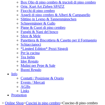
Box Olio di pino cembro & trucioli di pino cembro
Orig. Kurt Art Zirben SPATZ
Fiocchi di pino cembro
Angeli di pino cembro & Alberi & Campanello
Slittino in Legno & Tannenmännchen
Schneemänner & Gallo
Pigne & Cuori di pino cembro
Funghi & Nani del bosco
Sfere & Mele
Panettiera & Biscottiera & Casetto per il Formaggio
Schiaccianoci
*Limited Edition* Pezzi Singoli
Per la cucina
Tea lights
Idee Regalo
Mulini per Pepe & Sale
Buoni Regalo
Info
Contatti / Posizione & Orario
Events / Mercati
AGBs
Links
Promotion
>
Online Shop
>
Cuscini in pino cembro
>
Cuscino di pino cembro