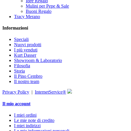
Idee Regalo
Mulini per Pepe & Sale
Buoni Regalo
Tracy Merano
Informazioni
Speciali
Nuovi prodotti
I più venduti
Kurt Dasser
Showroom & Laboratorio
Filosofia
Storia
Il Pino Cembro
Il nostro team
Privacy Policy
|
InternetService®
Il mio account
I miei ordini
Le mie note di credito
I miei indirizzi
Le mie informazioni personali