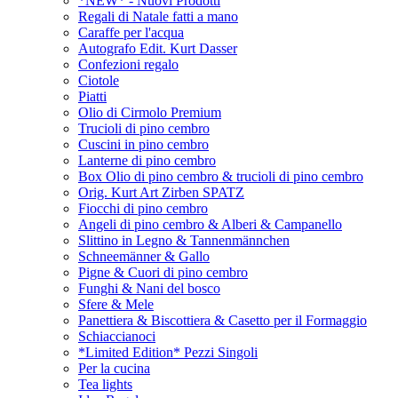
*NEW* - Nuovi Prodotti
Regali di Natale fatti a mano
Caraffe per l'acqua
Autografo Edit. Kurt Dasser
Confezioni regalo
Ciotole
Piatti
Olio di Cirmolo Premium
Trucioli di pino cembro
Cuscini in pino cembro
Lanterne di pino cembro
Box Olio di pino cembro & trucioli di pino cembro
Orig. Kurt Art Zirben SPATZ
Fiocchi di pino cembro
Angeli di pino cembro & Alberi & Campanello
Slittino in Legno & Tannenmännchen
Schneemänner & Gallo
Pigne & Cuori di pino cembro
Funghi & Nani del bosco
Sfere & Mele
Panettiera & Biscottiera & Casetto per il Formaggio
Schiaccianoci
*Limited Edition* Pezzi Singoli
Per la cucina
Tea lights