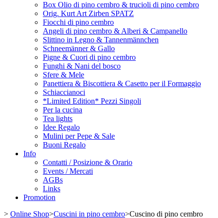
Box Olio di pino cembro & trucioli di pino cembro
Orig. Kurt Art Zirben SPATZ
Fiocchi di pino cembro
Angeli di pino cembro & Alberi & Campanello
Slittino in Legno & Tannenmännchen
Schneemänner & Gallo
Pigne & Cuori di pino cembro
Funghi & Nani del bosco
Sfere & Mele
Panettiera & Biscottiera & Casetto per il Formaggio
Schiaccianoci
*Limited Edition* Pezzi Singoli
Per la cucina
Tea lights
Idee Regalo
Mulini per Pepe & Sale
Buoni Regalo
Info
Contatti / Posizione & Orario
Events / Mercati
AGBs
Links
Promotion
>
Online Shop
>
Cuscini in pino cembro
>
Cuscino di pino cembro