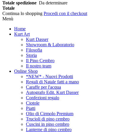
Totale spedizione
Da determinare
Totale
Continua lo shopping
Procedi con il checkout
Menù
Home
Kurt Art
Kurt Dasser
Showroom & Laboratorio
Filosofia
Storia
Il Pino Cembro
Il nostro team
Online Shop
*NEW* - Nuovi Prodotti
Regali di Natale fatti a mano
Caraffe per l'acqua
Autografo Edit. Kurt Dasser
Confezioni regalo
Ciotole
Piatti
Olio di Cirmolo Premium
Trucioli di pino cembro
Cuscini in pino cembro
Lanterne di pino cembro