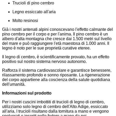
Trucioli di pino cembro
Legno essiccato all'aria
Molto resinosi
Già i nostri antenati alpini conoscevano l'effetto calmante del
pino cembro per il corpo e per l'anima. Il pino cembro è un
albero d'alta montagna che cresce dai 1.500 metri sul livello
del mare e può raggiungere l'età maestosa di 1.000 anni. Il
legno è noto per le sue proprietà curative eteree.
Il legno di cembro, è scientificamente provato, ha un effetto
positivo sul nostro sistema nervoso autonomo.
Rafforza il sistema cardiovascolare e garantisce benessere,
rilassamento profondo e sonno riposante. La rigenerazione
del corpo appartiene alla coscienza della salute quotidiana
dell'umanità.
Informazioni sul prodotto
Per i nostri cuscini imbottiti di trucioli di legno di cembro,
utilizziamo solo legno di cembro dell'Alto Adige, essiccato
all'aria. I trucioli risultano dalla tornitura a mano e vengono
spolverati e inseriti nelle federe a mano da noi.