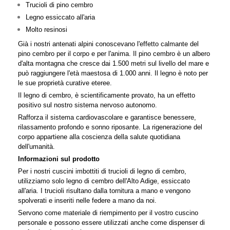
Trucioli di pino cembro
Legno essiccato all'aria
Molto resinosi
Già i nostri antenati alpini conoscevano l'effetto calmante del
pino cembro per il corpo e per l'anima. Il pino cembro è un albero
d'alta montagna che cresce dai 1.500 metri sul livello del mare e
può raggiungere l'età maestosa di 1.000 anni. Il legno è noto per
le sue proprietà curative eteree.
Il legno di cembro, è scientificamente provato, ha un effetto
positivo sul nostro sistema nervoso autonomo.
Rafforza il sistema cardiovascolare e garantisce benessere,
rilassamento profondo e sonno riposante. La rigenerazione del
corpo appartiene alla coscienza della salute quotidiana
dell'umanità.
Informazioni sul prodotto
Per i nostri cuscini imbottiti di trucioli di legno di cembro,
utilizziamo solo legno di cembro dell'Alto Adige, essiccato
all'aria. I trucioli risultano dalla tornitura a mano e vengono
spolverati e inseriti nelle federe a mano da noi.
Servono come materiale di riempimento per il vostro cuscino
personale e possono essere utilizzati anche come dispenser di