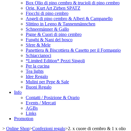
Box Olio di pino cembro & trucioli di pino cembro
Orig. Kurt Art Zirben SPATZ
Fiocchi di pino cembro
Angeli di pino cembro & Alberi & Campanello
Slittino in Legno & Tannenmännchen
Schneemänner & Gallo
Pigne & Cuori di pino cembro
Funghi & Nani del bosco
Sfere & Mele
Panettiera & Biscottiera & Casetto per il Formaggio
Schiaccianoci
*Limited Edition* Pezzi Singoli
Per la cucina
Tea lights
Idee Regalo
Mulini per Pepe & Sale
Buoni Regalo
Info
Contatti / Posizione & Orario
Events / Mercati
AGBs
Links
Promotion
>
Online Shop
>
Confezioni regalo
>
2. x cuore di cembro & 1 x olio