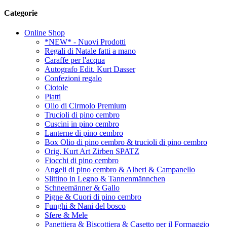
Categorie
Online Shop
*NEW* - Nuovi Prodotti
Regali di Natale fatti a mano
Caraffe per l'acqua
Autografo Edit. Kurt Dasser
Confezioni regalo
Ciotole
Piatti
Olio di Cirmolo Premium
Trucioli di pino cembro
Cuscini in pino cembro
Lanterne di pino cembro
Box Olio di pino cembro & trucioli di pino cembro
Orig. Kurt Art Zirben SPATZ
Fiocchi di pino cembro
Angeli di pino cembro & Alberi & Campanello
Slittino in Legno & Tannenmännchen
Schneemänner & Gallo
Pigne & Cuori di pino cembro
Funghi & Nani del bosco
Sfere & Mele
Panettiera & Biscottiera & Casetto per il Formaggio