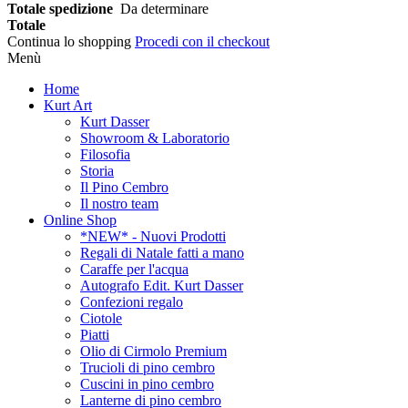
Totale spedizione
Da determinare
Totale
Continua lo shopping
Procedi con il checkout
Menù
Home
Kurt Art
Kurt Dasser
Showroom & Laboratorio
Filosofia
Storia
Il Pino Cembro
Il nostro team
Online Shop
*NEW* - Nuovi Prodotti
Regali di Natale fatti a mano
Caraffe per l'acqua
Autografo Edit. Kurt Dasser
Confezioni regalo
Ciotole
Piatti
Olio di Cirmolo Premium
Trucioli di pino cembro
Cuscini in pino cembro
Lanterne di pino cembro