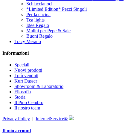
Schiaccianoci
*Limited Edition* Pezzi Singoli
Per la cucina
Tea lights
Idee Regalo
Mulini per Pepe & Sale
Buoni Regalo
Tracy Merano
Informazioni
Speciali
Nuovi prodotti
I più venduti
Kurt Dasser
Showroom & Laboratorio
Filosofia
Storia
Il Pino Cembro
Il nostro team
Privacy Policy
|
InternetService®
Il mio account