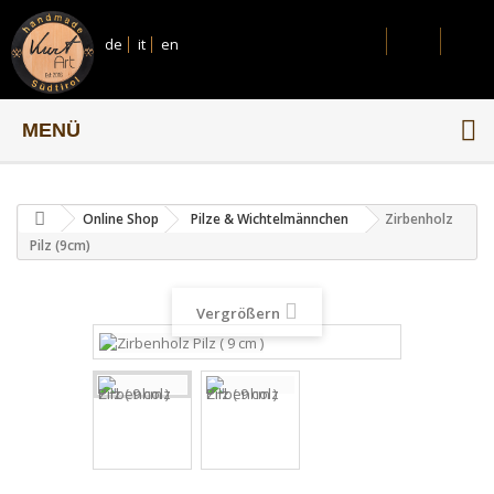
de
it
en
MENÜ
Online Shop
Pilze & Wichtelmännchen
Zirbenholz
Pilz (9cm)
Vergrößern