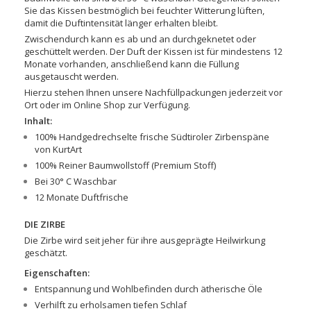
Sie das Kissen bestmöglich bei feuchter Witterung lüften,
damit die Duftintensität länger erhalten bleibt.
Zwischendurch kann es ab und an durchgeknetet oder
geschüttelt werden. Der Duft der Kissen ist für mindestens 12
Monate vorhanden, anschließend kann die Füllung
ausgetauscht werden.
Hierzu stehen Ihnen unsere Nachfüllpackungen jederzeit vor
Ort oder im Online Shop zur Verfügung.
Inhalt:
100% Handgedrechselte frische Südtiroler Zirbenspäne
von KurtArt
100% Reiner Baumwollstoff (Premium Stoff)
Bei 30° C Waschbar
12 Monate Duftfrische
DIE ZIRBE
Die Zirbe wird seit jeher für ihre ausgeprägte Heilwirkung
geschätzt.
Eigenschaften:
Entspannung und Wohlbefinden durch ätherische Öle
Verhilft zu erholsamen tiefen Schlaf