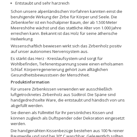
Entstaubt und sehr harzreich
Schon unsere alpenländischen Vorfahren kannten einst die
beruhigende Wirkung der Zirbe für Körper und Seele. Die
Zirbenkiefer ist ein hochalpiner Baum, der ab 1.500 Meter
Meereshöhe wächst und das stattliche Alter von 1.000 Jahre
erreichen kann. Bekannt ist das Holz für seine ätherische
Heilwirkung.
Wissenschaftlich bewiesen wirkt sich das Zirbenholz positiv
auf unser autonomes Nervensystem aus.
Es stärkt das Herz - Kreislaufsystem und sorgt für
Wohlbefinden, Tiefenentspannung sowie einen erholsamen
Schlaf. Körperregenerierung gehört zum alltäglichen
Gesundheitsbewusstsein der Menschheit.
Produktinformation
Für unsere Zirbenkissen verwenden wir ausschließlich
luftgetrocknetes Zirbenholz aus Südtirol. Die Späne sind
handgedrechselte Ware, die entstaubt und händisch von uns
abgefüllt werden.
Sie dienen als Füllmittel für Ihr persönliches Kissen und
können zugleich als Duftspender oder Dekoration eingesetzt
werden.
Die handgenähten Kissenbezüge bestehen aus 100 % reiner
Baumwolle und sind bei 30° C waschbar. Gelegentlich sollten