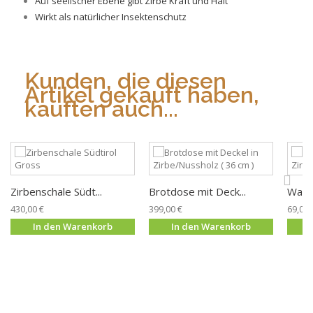
Auf seelischer Ebene gibt Zirbe Kraft und Halt
Wirkt als natürlicher Insektenschutz
Kunden, die diesen
Artikel gekauft haben,
kauften auch...
Zirbenschale Südt...
Brotdose mit Deck...
Wasse
430,00 €
399,00 €
69,00 
In den Warenkorb
In den Warenkorb