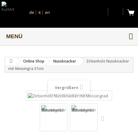
de
it
en
MENÜ
Online Shop
Nussknacker
Zirbenholz Nussknacker
mit Messingra 31cm
Vergrößern