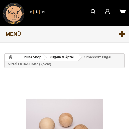
de
it
en
MENÜ
Online Shop
Kugeln & Äpfel
Zirbenholz Kugel
Mittel EXTRA HARZ (7,5cm)