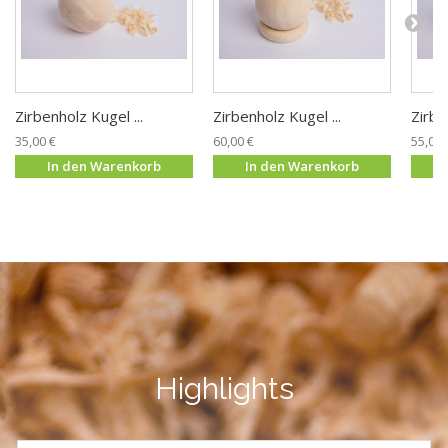
Zirbenholz Kugel ...
Zirbenholz Kugel ...
Zirbe
35,00 €
60,00 €
55,00 
In den Warenkorb
In den Warenkorb
Highlights