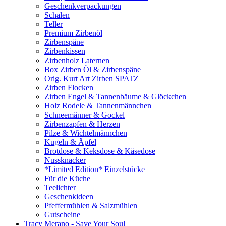
Geschenkverpackungen
Schalen
Teller
Premium Zirbenöl
Zirbenspäne
Zirbenkissen
Zirbenholz Laternen
Box Zirben Öl & Zirbenspäne
Orig. Kurt Art Zirben SPATZ
Zirben Flocken
Zirben Engel & Tannenbäume & Glöckchen
Holz Rodele & Tannenmännchen
Schneemänner & Gockel
Zirbenzapfen & Herzen
Pilze & Wichtelmännchen
Kugeln & Äpfel
Brotdose & Keksdose & Käsedose
Nussknacker
*Limited Edition* Einzelstücke
Für die Küche
Teelichter
Geschenkideen
Pfeffermühlen & Salzmühlen
Gutscheine
Tracy Merano - Save Your Soul