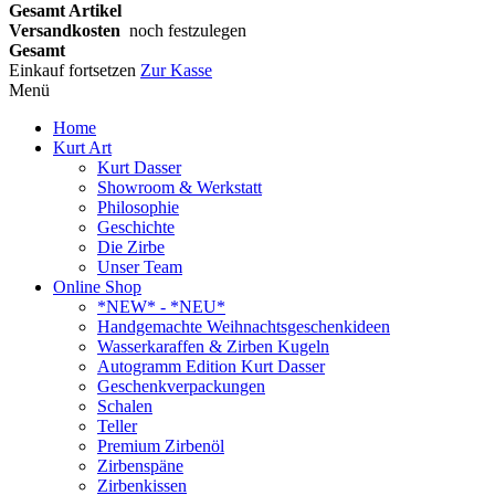
Gesamt Artikel
Versandkosten
noch festzulegen
Gesamt
Einkauf fortsetzen
Zur Kasse
Menü
Home
Kurt Art
Kurt Dasser
Showroom & Werkstatt
Philosophie
Geschichte
Die Zirbe
Unser Team
Online Shop
*NEW* - *NEU*
Handgemachte Weihnachtsgeschenkideen
Wasserkaraffen & Zirben Kugeln
Autogramm Edition Kurt Dasser
Geschenkverpackungen
Schalen
Teller
Premium Zirbenöl
Zirbenspäne
Zirbenkissen