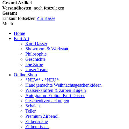
Gesamt Artikel
Versandkosten
noch festzulegen
Gesamt
Einkauf fortsetzen
Zur Kasse
Menü
Home
Kurt Art
Kurt Dasser
Showroom & Werkstatt
Philosophie
Geschichte
Die Zirbe
Unser Team
Online Shop
*NEW* - *NEU*
Handgemachte Weihnachtsgeschenkideen
Wasserkaraffen & Zirben Kugeln
Autogramm Edition Kurt Dasser
Geschenkverpackungen
Schalen
Teller
Premium Zirbenöl
Zirbenspäne
Zirbenkissen