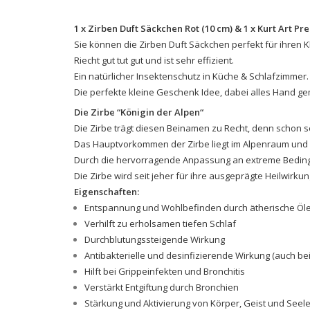
1 x Zirben Duft Säckchen Rot (10 cm) & 1 x Kurt Art P
Sie können die Zirben Duft Säckchen perfekt für ihren K
Riecht gut tut gut und ist sehr effizient.
Ein natürlicher Insektenschutz in Küche & Schlafzimmer.
Die perfekte kleine Geschenk Idee, dabei alles Hand gem
Die Zirbe
“
Königin der Alpen“
Die Zirbe trägt diesen Beinamen zu Recht, denn schon 
Das Hauptvorkommen der Zirbe liegt im Alpenraum und 
Durch die hervorragende Anpassung an extreme Bedin
Die Zirbe wird seit jeher für ihre ausgeprägte Heilwirkun
Eigenschaften:
Entspannung und Wohlbefinden durch ätherische Öl
Verhilft zu erholsamen tiefen Schlaf
Durchblutungssteigende Wirkung
Antibakterielle und desinfizierende Wirkung (auch be
Hilft bei Grippeinfekten und Bronchitis
Verstärkt Entgiftung durch Bronchien
Stärkung und Aktivierung von Körper, Geist und Seel