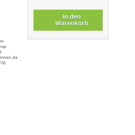
In den
Warenkorb
om
shop
d
önnen, da
Öl)