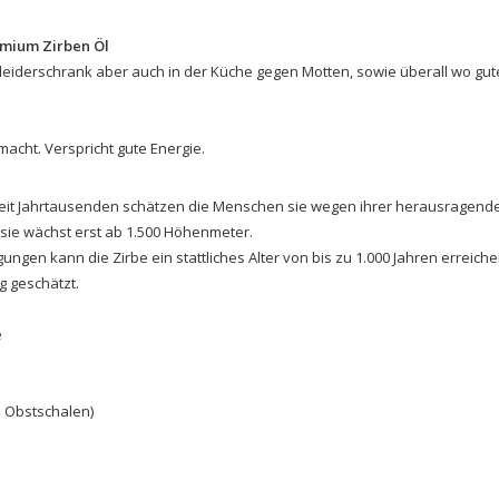
remium Zirben Öl
leiderschrank aber auch in der Küche gegen Motten, sowie überall wo gute
acht. Verspricht gute Energie.
seit Jahrtausenden schätzen die Menschen sie wegen ihrer herausragend
sie wächst erst ab 1.500 Höhenmeter.
gungen kann die Zirbe
ein stattliches Alter von bis zu 1.000 Jahren erreiche
g geschätzt.
e
i Obstschalen)
e