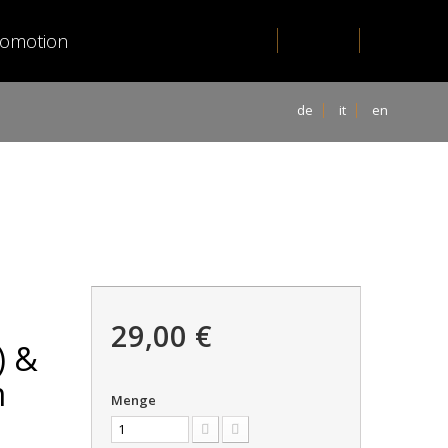
romotion
de
it
en
29,00 €
) &
m
Menge