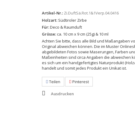
Artikel-Nr.:
Zi.DuftSä.Rot.1&1Verp.04.0416
Holzart:
Südtiroler Zirbe
Für:
Deco & Raumduft
Grösse:
ca. 10 cm x 9 cm (25g) & 10 ml
Achten Sie bitte, dass alle Bild und Maßangaben v
Original abweichen können. Die im Muster Online
abgebildeten Fotos sowie Maserungen, Farben un
Maßeinheiten sind circa Angaben die abweichen k
es sich um ein handgefertigtes Naturprodukt (Holz/
handelt und somit jedes Produkt ein Unikat ist.
Teilen
Pinterest
Ausdrucken