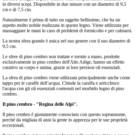
in
diversi scopi.
Disponibile in due misure con un diametro di 9,5
cm e di 7,5 cm.
Naturalmente è prima di tutto un oggetto bellissimo, che ha un
aspetto molto nobile realizzata in questo legno. Viene utilizzata per
massaggiare le mani in caso di problemi di formicolio e per calmarsi.
La nostra sfera grande è unica nel suo genere con il suo diametro di
9,5 cm.
Le sfere di pino cembro non trattate e tornite a mano, prodotte
esclusivamente in pino cembro dell'Alto Adige, hanno un effetto
curativo su corpo e anima, grazie ai loro preziosi oli essenziali.
La sfera di pino cembro viene utilizzata principalmente anche come
tappo per le caraffe dell’acqua. Chiude la caraffa e arricchisce
l'acqua con gli oli essenziali contenuti nel morbido legno di pino
cembro.
Il pino cembro - "Regina delle Alpi".
Il pino cembro è giustamente conosciuto con questo soprannome,
perché da migliaia di anni la gente lo apprezza per le sue proprietà
eccezionali.