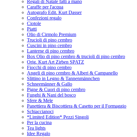
Regali di Natale fatti a mano
Caraffe per l'acqua
Autografo Edit. Kurt Dasser
Confezioni regalo
Ciotole
Piatti
Olio di Cirmolo Premium
Trucioli di pino cembro
Cuscini in pino cembro
Lanterne di pino cembro
Box Olio di pino cembro & trucioli di pino cembro
Orig. Kurt Art Zirben SPATZ
Fiocchi di pino cembro
Angeli di pino cembro & Alberi & Campanello
Slittino in Legno & Tannenmännchen
Schneemänner & Gallo
Pigne & Cuori di pino cembro
Funghi & Nani del bosco
Sfere & Mele
Panettiera & Biscottiera & Casetto per il Formaggio
Schiaccianoci
*Limited Edition* Pezzi Singoli
Per la cucina
Tea lights
Idee Regalo