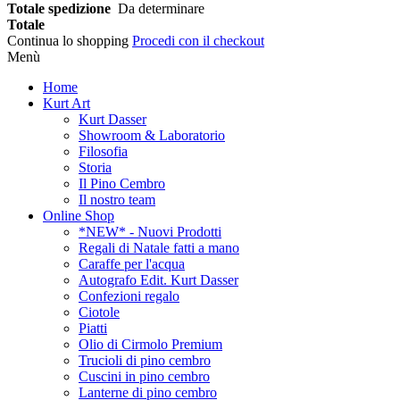
Totale spedizione
Da determinare
Totale
Continua lo shopping
Procedi con il checkout
Menù
Home
Kurt Art
Kurt Dasser
Showroom & Laboratorio
Filosofia
Storia
Il Pino Cembro
Il nostro team
Online Shop
*NEW* - Nuovi Prodotti
Regali di Natale fatti a mano
Caraffe per l'acqua
Autografo Edit. Kurt Dasser
Confezioni regalo
Ciotole
Piatti
Olio di Cirmolo Premium
Trucioli di pino cembro
Cuscini in pino cembro
Lanterne di pino cembro