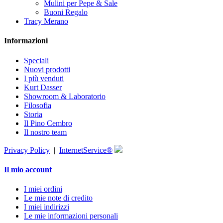
Mulini per Pepe & Sale
Buoni Regalo
Tracy Merano
Informazioni
Speciali
Nuovi prodotti
I più venduti
Kurt Dasser
Showroom & Laboratorio
Filosofia
Storia
Il Pino Cembro
Il nostro team
Privacy Policy
|
InternetService®
Il mio account
I miei ordini
Le mie note di credito
I miei indirizzi
Le mie informazioni personali