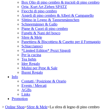
Box Olio di pino cembro & trucioli di pino cembro
Orig. Kurt Art Zirben SPATZ
Fiocchi di pino cembro
Angeli di pino cembro & Alberi & Campanello
Slittino in Legno & Tannenmännchen
Schneemänner & Gallo
Pigne & Cuori di pino cembro
Funghi & Nani del bosco
Sfere & Mele
Panettiera & Biscottiera & Casetto per il Formaggio
Schiaccianoci
*Limited Edition* Pezzi Singoli
Per la cucina
Tea lights
Idee Regalo
Mulini per Pepe & Sale
Buoni Regalo
Info
Contatti / Posizione & Orario
Events / Mercati
AGBs
Links
Promotion
>
Online Shop
>
Sfere & Mele
>
La sfera di legno di pino cembro