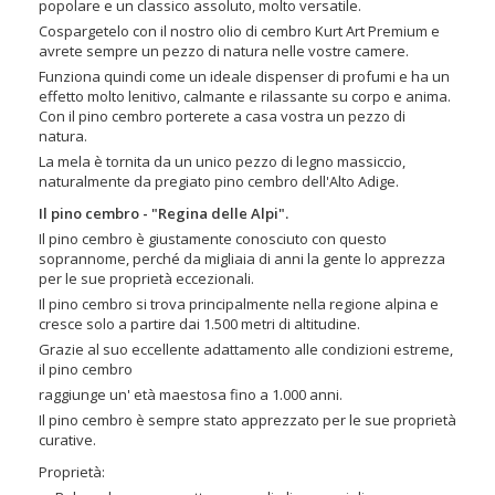
popolare e un classico assoluto, molto versatile.
Cospargetelo con il nostro olio di cembro Kurt Art Premium e
avrete sempre un pezzo di natura nelle vostre camere.
Funziona quindi come un ideale dispenser di profumi e ha un
effetto molto lenitivo, calmante e rilassante su corpo e anima.
Con il pino cembro porterete a casa vostra un pezzo di
natura.
La mela è tornita da un unico pezzo di legno massiccio,
naturalmente da pregiato pino cembro dell'Alto Adige.
Il pino cembro - "Regina delle Alpi".
Il pino cembro è giustamente conosciuto con questo
soprannome, perché da migliaia di anni la gente lo apprezza
per le sue proprietà eccezionali.
Il pino cembro si trova principalmente nella regione alpina e
cresce solo a partire dai 1.500 metri di altitudine.
Grazie al suo eccellente adattamento alle condizioni estreme,
il pino cembro
raggiunge un' età maestosa fino a 1.000 anni.
Il pino cembro è sempre stato apprezzato per le sue proprietà
curative.
Proprietà: