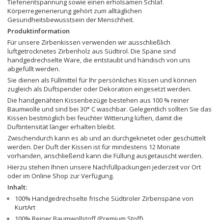
Tiefenentspannung sowie einen erholsamen Schlaf.
Körperregenerierung gehört zum alltäglichen
Gesundheitsbewusstsein der Menschheit.
Produktinformation
Für unsere Zirbenkissen verwenden wir ausschließlich
luftgetrocknetes Zirbenholz aus Südtirol. Die Späne sind
handgedrechselte Ware, die entstaubt und händisch von uns
abgefüllt werden.
Sie dienen als Füllmittel für Ihr persönliches Kissen und können
zugleich als Duftspender oder Dekoration eingesetzt werden.
Die handgenähten Kissenbezüge bestehen aus 100 % reiner
Baumwolle und sind bei 30° C waschbar. Gelegentlich sollten Sie das
Kissen bestmöglich bei feuchter Witterung lüften, damit die
Duftintensität länger erhalten bleibt.
Zwischendurch kann es ab und an durchgeknetet oder geschüttelt
werden. Der Duft der Kissen ist für mindestens 12 Monate
vorhanden, anschließend kann die Füllung ausgetauscht werden.
Hierzu stehen Ihnen unsere Nachfüllpackungen jederzeit vor Ort
oder im Online Shop zur Verfügung.
Inhalt:
100% Handgedrechselte frische Südtiroler Zirbenspäne von
KurtArt
100% Reiner Baumwollstoff (Premium Stoff)