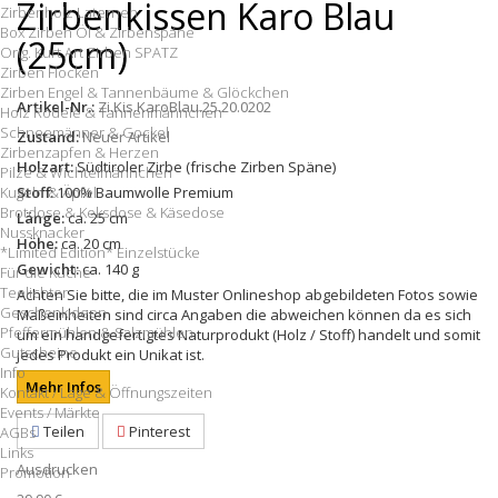
Zirbenkissen Karo Blau
Zirbenholz Laternen
Box Zirben Öl & Zirbenspäne
(25cm)
Orig. Kurt Art Zirben SPATZ
Zirben Flocken
Zirben Engel & Tannenbäume & Glöckchen
Artikel-Nr.:
Zi.Kis.KaroBlau.25.20.0202
Holz Rodele & Tannenmännchen
Schneemänner & Gockel
Zustand:
Neuer Artikel
Zirbenzapfen & Herzen
Holzart:
Südtiroler Zirbe (frische Zirben Späne)
Pilze & Wichtelmännchen
Stoff:
100% Baumwolle Premium
Kugeln & Äpfel
Brotdose & Keksdose & Käsedose
Länge:
ca. 25 cm
Nussknacker
Höhe:
ca. 20 cm
*Limited Edition* Einzelstücke
Gewicht:
ca. 140 g
Für die Küche
Teelichter
Achten Sie bitte, die im Muster Onlineshop abgebildeten Fotos sowie
Geschenkideen
Maßeinheiten sind circa Angaben die abweichen können da es sich
Pfeffermühlen & Salzmühlen
um ein handgefertigtes Naturprodukt (Holz / Stoff) handelt und somit
Gutscheine
jedes Produkt ein Unikat ist.
Info
Mehr Infos
Kontakt / Lage & Öffnungszeiten
Events / Märkte
Teilen
Pinterest
AGBs
Links
Ausdrucken
Promotion