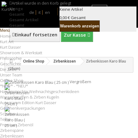
Artikel wurde in den Korb gelegt
Menge
Keine Artikel
de
it
en
Suche
Gesamt
0,00 €
Gesamt
Gesamt Artikel
Gesamt
Warenkorb anzeigen
Menü
Einkauf fortsetzen
Zur Kasse
Home
Kurt Art
Kurt Dasser
Showroom & Werkstatt
Philosophie
Online Shop
Zirbenkissen
Zirbenkissen Karo Blau
Geschichte
(25cm)
Die Zirbe
Unser Team
Online Shop
Vergrößern
*NEW* - *NEU*
Handgemachte Weihnachtsgeschenkideen
Wasserkaraffen & Zirben Kugeln
Autogramm Edition Kurt Dasser
Geschenkverpackungen
Schalen
Teller
Premium Zirbenöl
Zirbenspäne
Zirbenkissen