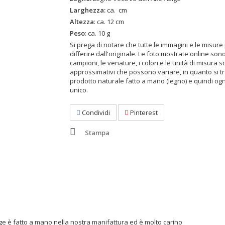
Larghezza:
ca. cm
Altezza
: ca. 12 cm
Peso
: ca. 10 g
Si prega di notare che tutte le immagini e le misur
differire dall'originale. Le foto mostrate online son
campioni, le venature, i colori e le unità di misura s
approssimativi che possono variare, in quanto si tr
prodotto naturale fatto a mano (legno) e quindi og
unico.
Condividi
Pinterest
Stampa
ge è fatto a mano nella nostra manifattura ed è molto carino