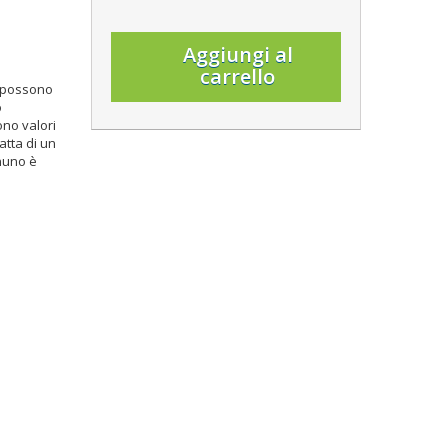
Aggiungi al
carrello
e possono
o
ono valori
atta di un
nuno è