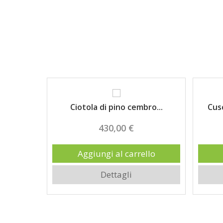
 per...
Ciotola di pino cembro...
Cusc
430,00 €
llo
Aggiungi al carrello
Dettagli