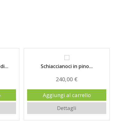
i...
Schiaccianoci in pino...
Angelin
240,00 €
o
Aggiungi al carrello
Ag
Dettagli