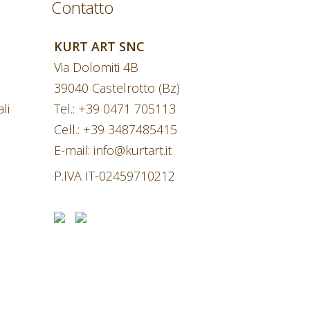
Contatto
KURT ART SNC
Via Dolomiti 4B
39040 Castelrotto (Bz)
li
Tel.:
+39 0471 705113
Cell.:
+39 3487485415
E-mail:
info@kurtart.it
P.IVA IT-02459710212