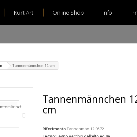
Kurt Art
Online Shop
Info
P
en
Tannenmännchen 12 cm
Tannenmännchen 1
cm
Riferimento
Tannenmän.12.0572
Legno:
Legno Vecchio dell'Alto Adige