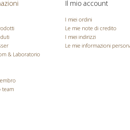
azioni
Il mio account
I miei ordini
odotti
Le mie note di credito
nduti
I miei indirizzi
sser
Le mie informazioni persona
m & Laboratorio
 Cembro
o team