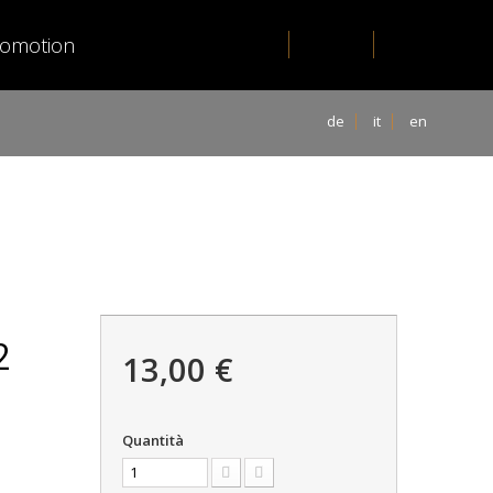
romotion
de
it
en
2
13,00 €
Quantità