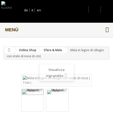
de
it
en
MENÙ
Online Shop
Sfere & Mele
Mela in legno di ciliegio
con stelo di noce (6 cm)
Visualizza
ingrandito