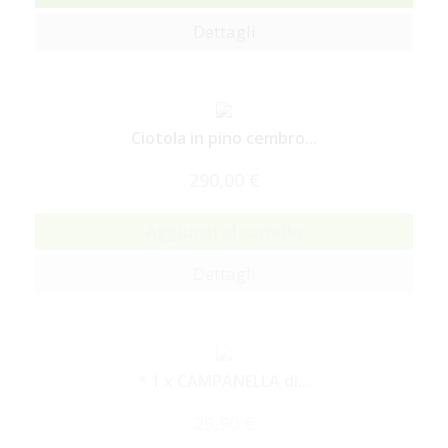
Dettagli
Ciotola in pino cembro...
290,00 €
Aggiungi al carrello
Dettagli
* 1 x CAMPANELLA di...
29,90 €