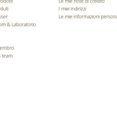
odotti
Le mie note di credito
nduti
I miei indirizzi
sser
Le mie informazioni persona
m & Laboratorio
 Cembro
o team