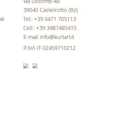
Via Dolomiti 4B
39040 Castelrotto (Bz)
li
Tel.:
+39 0471 705113
Cell.:
+39 3487485415
E-mail:
info@kurtart.it
P.IVA IT-02459710212