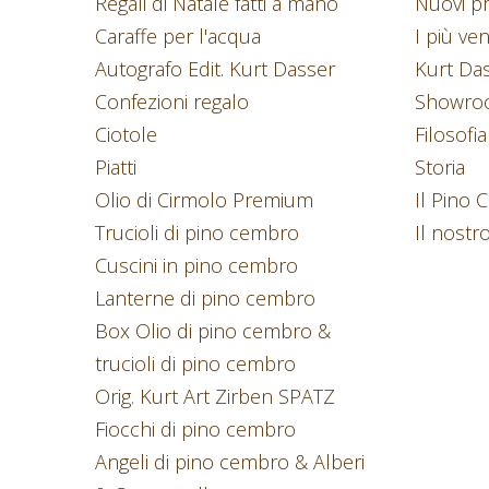
Regali di Natale fatti a mano
Nuovi pr
Caraffe per l'acqua
I più ve
Autografo Edit. Kurt Dasser
Kurt Da
Confezioni regalo
Showroo
Ciotole
Filosofia
Piatti
Storia
Olio di Cirmolo Premium
Il Pino
Trucioli di pino cembro
Il nostr
Cuscini in pino cembro
Lanterne di pino cembro
Box Olio di pino cembro &
trucioli di pino cembro
Orig. Kurt Art Zirben SPATZ
Fiocchi di pino cembro
Angeli di pino cembro & Alberi