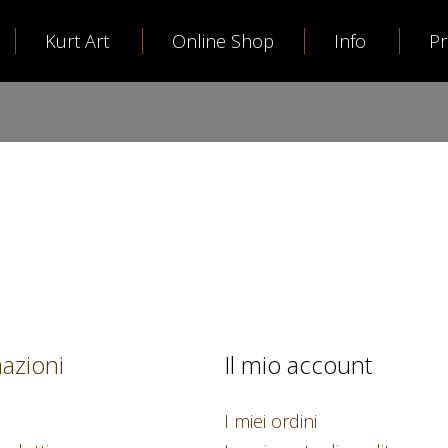
Kurt Art
Online Shop
Info
P
azioni
Il mio account
I miei ordini