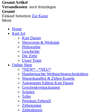
Gesamt Artikel
Versandkosten
noch festzulegen
Gesamt
Einkauf fortsetzen
Zur Kasse
Menü
Home
Kurt Art
Kurt Dasser
Showroom & Werkstatt
Philosophie
Geschichte
Die Zirbe
Unser Team
Online Shop
*NEW* - *NEU*
Handgemachte Weihnachtsgeschenkideen
Wasserkaraffen & Zirben Kugeln
Autogramm Edition Kurt Dasser
Geschenkverpackungen
Schalen
Teller
Premium Zirbenöl
Zirbenspäne
Zirbenkissen