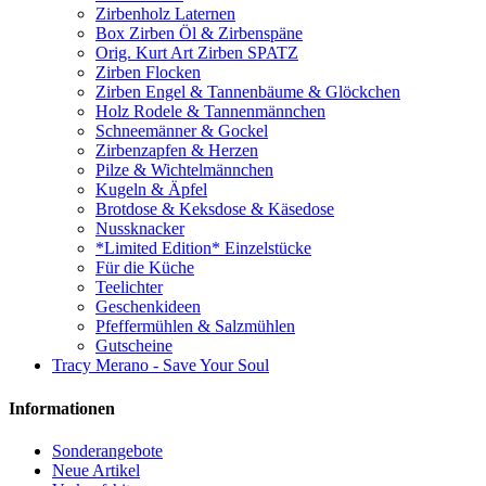
Zirbenholz Laternen
Box Zirben Öl & Zirbenspäne
Orig. Kurt Art Zirben SPATZ
Zirben Flocken
Zirben Engel & Tannenbäume & Glöckchen
Holz Rodele & Tannenmännchen
Schneemänner & Gockel
Zirbenzapfen & Herzen
Pilze & Wichtelmännchen
Kugeln & Äpfel
Brotdose & Keksdose & Käsedose
Nussknacker
*Limited Edition* Einzelstücke
Für die Küche
Teelichter
Geschenkideen
Pfeffermühlen & Salzmühlen
Gutscheine
Tracy Merano - Save Your Soul
Informationen
Sonderangebote
Neue Artikel